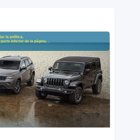
r la política.
arte inferior de la página. .