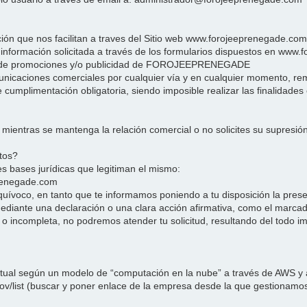
e nos facilitan a traves del Sitio web www.forojeeprenegade.com co
e información solicitada a través de los formularios dispuestos en www.
es de promociones y/o publicidad de FOROJEEPRENEGADE
caciones comerciales por cualquier vía y en cualquier momento, remit
cumplimentación obligatoria, siendo imposible realizar las finalidade
entras se mantenga la relación comercial o no solicites su supresión 
atos?
tes bases jurídicas que legitiman el mismo:
eprenegade.com
quívoco, en tanto que te informamos poniendo a tu disposición la present
iante una declaración o una clara acción afirmativa, como el marcado
 o incompleta, no podremos atender tu solicitud, resultando del todo im
al según un modelo de “computación en la nube” a través de AWS y a
.gov/list (buscar y poner enlace de la empresa desde la que gestiona