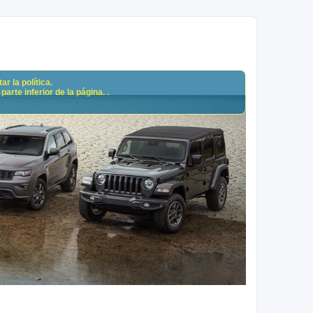
r la política.
arte inferior de la página. .