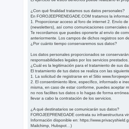
¿Con qué finalidad tratamos sus datos personales?
En FOROJEEPRENEGADE.COM tratamos la información qu
1. Proporcionar acceso al foro de internet 2. Envío d
(newsletters), así como comunicaciones comercial
Te recordamos que puedes oponerte al envío de comuni
anteriormente. Los campos de dichos registros son de 
¿Por cuánto tiempo conservaremos sus datos?
Los datos personales proporcionados se conservarán mi
responsabilidades legales por los servicios prestados.
¿Cuál es la legitimación para el tratamiento de sus d
El tratamiento de tus datos se realiza con las siguien
1. La solicitud de registrarse en el Sitio www.foroje
2. El consentimiento libre, específico, informado e ine
misma, en caso de estar conforme, puedes aceptar med
no nos facilites tus datos o lo hagas de forma errónea
llevar a cabo la contratación de los servicios.
¿A qué destinatarios se comunicarán sus datos?
FOROJEEPRENEGADE contrata su infraestructura virtu
Información disponible en: https://www.privacyshield
Mailchimp, Hubspot…)