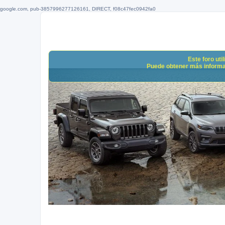
google.com, pub-3857996277126161, DIRECT, f08c47fec0942fa0
Este foro uti
Puede obtener más informació