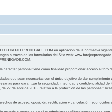
 LOPD FOROJEEPRENEGADE.COM en aplicación de la normativa vigente e
cogen a través de los formularios del Sitio web: www.forojeeprenegade
OJEEPRENEGADE.COM.
e carácter personal tiene como finalidad proporcionar acceso al foro de
dades que sean necesarias con el único objetivo de dar cumplimiento a
 para garantizar la seguridad, integridad y confidencialidad de lo
e 27 de abril de 2016, relativo a la protección de las personas física
erechos de acceso, oposición, rectificación y cancelación reconocidos 
ropio usuario a través de email a: administrador@forojeeprenegade.com