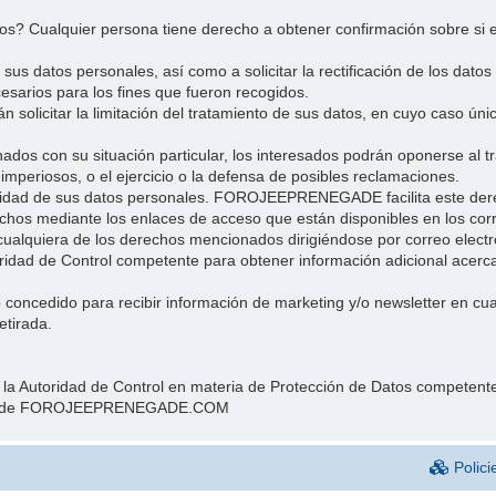
datos? Cualquier persona tiene derecho a obtener confirmación sobr
s datos personales, así como a solicitar la rectificación de los datos 
esarios para los fines que fueron recogidos.
 solicitar la limitación del tratamiento de sus datos, en cuyo caso ún
onados con su situación particular, los interesados podrán oponerse
 imperiosos, o el ejercicio o la defensa de posibles reclamaciones.
ilidad de sus datos personales. FOROJEEPRENEGADE facilita este dere
chos mediante los enlaces de acceso que están disponibles en los corr
alquiera de los derechos mencionados dirigiéndose por correo elect
toridad de Control competente para obtener información adicional acerc
o concedido para recibir información de marketing y/o newsletter en cual
etirada.
 la Autoridad de Control en materia de Protección de Datos competen
 parte de FOROJEEPRENEGADE.COM
Polici