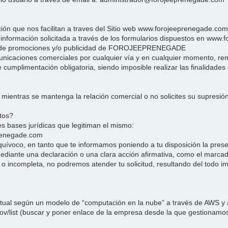
e nos facilitan a traves del Sitio web www.forojeeprenegade.com co
e información solicitada a través de los formularios dispuestos en www.
es de promociones y/o publicidad de FOROJEEPRENEGADE
caciones comerciales por cualquier vía y en cualquier momento, remit
cumplimentación obligatoria, siendo imposible realizar las finalidade
entras se mantenga la relación comercial o no solicites su supresión 
atos?
tes bases jurídicas que legitiman el mismo:
eprenegade.com
quívoco, en tanto que te informamos poniendo a tu disposición la present
iante una declaración o una clara acción afirmativa, como el marcado
 o incompleta, no podremos atender tu solicitud, resultando del todo im
al según un modelo de “computación en la nube” a través de AWS y a
.gov/list (buscar y poner enlace de la empresa desde la que gestiona