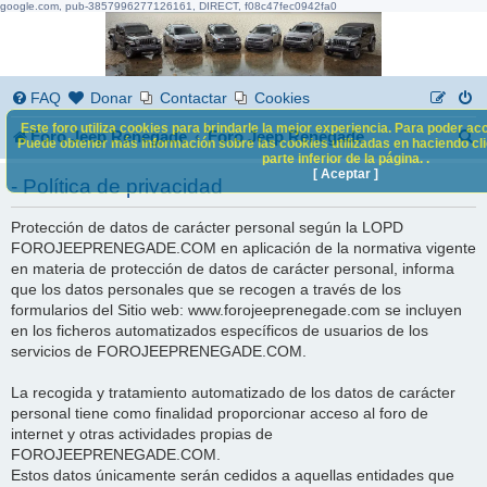
google.com, pub-3857996277126161, DIRECT, f08c47fec0942fa0
FAQ
Donar
Contactar
Cookies
Este foro utiliza cookies para brindarle la mejor experiencia. Para poder acc
B
Foro Jeep Renegade
Foro Jeep Renegade
Puede obtener más información sobre las cookies utilizadas en haciendo clic
parte inferior de la página. .
u
[ Aceptar ]
- Política de privacidad
s
Protección de datos de carácter personal según la LOPD
c
FOROJEEPRENEGADE.COM en aplicación de la normativa vigente
a
en materia de protección de datos de carácter personal, informa
que los datos personales que se recogen a través de los
r
formularios del Sitio web: www.forojeeprenegade.com se incluyen
en los ficheros automatizados específicos de usuarios de los
servicios de FOROJEEPRENEGADE.COM.
La recogida y tratamiento automatizado de los datos de carácter
personal tiene como finalidad proporcionar acceso al foro de
internet y otras actividades propias de
FOROJEEPRENEGADE.COM.
Estos datos únicamente serán cedidos a aquellas entidades que