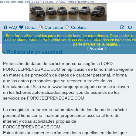
google.com, pub-3857996277126161, DIRECT, f08c47fec0942fa0
FAQ
Donar
Contactar
Cookies
Este foro utiliza cookies para brindarle la mejor experiencia. Para poder acc
B
Foro Jeep Renegade
Foro Jeep Renegade
Puede obtener más información sobre las cookies utilizadas en haciendo clic
parte inferior de la página. .
u
[ Aceptar ]
- Política de privacidad
s
Protección de datos de carácter personal según la LOPD
c
FOROJEEPRENEGADE.COM en aplicación de la normativa vigente
a
en materia de protección de datos de carácter personal, informa
que los datos personales que se recogen a través de los
r
formularios del Sitio web: www.forojeeprenegade.com se incluyen
en los ficheros automatizados específicos de usuarios de los
servicios de FOROJEEPRENEGADE.COM.
La recogida y tratamiento automatizado de los datos de carácter
personal tiene como finalidad proporcionar acceso al foro de
internet y otras actividades propias de
FOROJEEPRENEGADE.COM.
Estos datos únicamente serán cedidos a aquellas entidades que