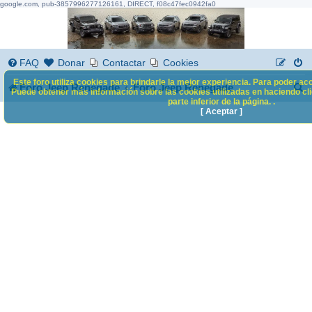
google.com, pub-3857996277126161, DIRECT, f08c47fec0942fa0
FAQ
Donar
Contactar
Cookies
Este foro utiliza cookies para brindarle la mejor experiencia. Para poder acc
B
Foro Jeep Renegade
Foro Jeep Renegade
Puede obtener más información sobre las cookies utilizadas en haciendo clic
parte inferior de la página. .
u
[ Aceptar ]
s
c
a
r