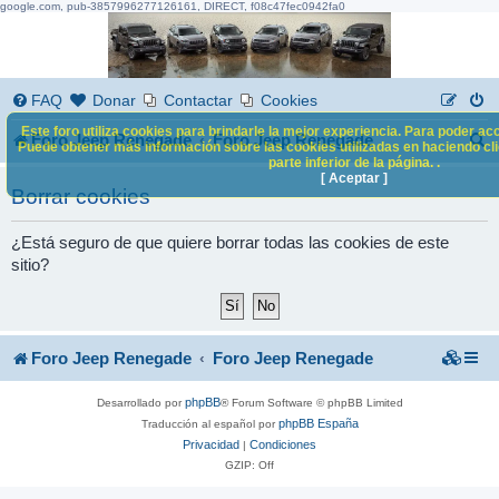
google.com, pub-3857996277126161, DIRECT, f08c47fec0942fa0
FAQ
Donar
Contactar
Cookies
Este foro utiliza cookies para brindarle la mejor experiencia. Para poder acc
B
Foro Jeep Renegade
Foro Jeep Renegade
Puede obtener más información sobre las cookies utilizadas en haciendo clic
parte inferior de la página. .
u
[ Aceptar ]
Borrar cookies
s
c
¿Está seguro de que quiere borrar todas las cookies de este
sitio?
a
r
Foro Jeep Renegade
Foro Jeep Renegade
phpBB
Desarrollado por
® Forum Software © phpBB Limited
phpBB España
Traducción al español por
Privacidad
Condiciones
|
GZIP: Off