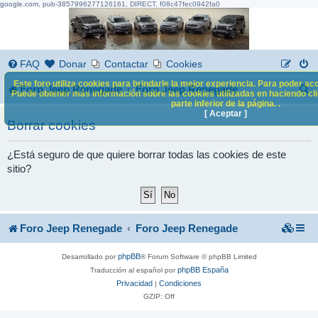
google.com, pub-3857996277126161, DIRECT, f08c47fec0942fa0
FAQ
Donar
Contactar
Cookies
Este foro utiliza cookies para brindarle la mejor experiencia. Para poder acc
B
Foro Jeep Renegade
Foro Jeep Renegade
Puede obtener más información sobre las cookies utilizadas en haciendo clic
parte inferior de la página. .
u
[ Aceptar ]
Borrar cookies
s
c
¿Está seguro de que quiere borrar todas las cookies de este
sitio?
a
r
Foro Jeep Renegade
Foro Jeep Renegade
phpBB
Desarrollado por
® Forum Software © phpBB Limited
phpBB España
Traducción al español por
Privacidad
Condiciones
|
GZIP: Off