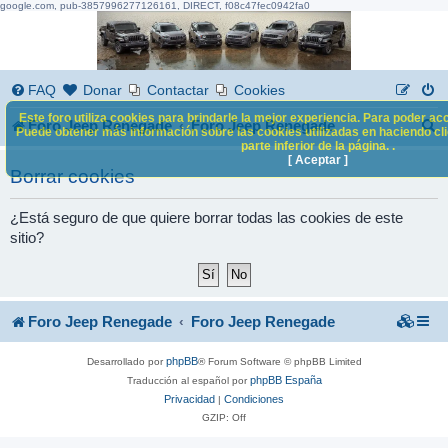
google.com, pub-3857996277126161, DIRECT, f08c47fec0942fa0
FAQ
Donar
Contactar
Cookies
Este foro utiliza cookies para brindarle la mejor experiencia. Para poder acc
B
Foro Jeep Renegade
Foro Jeep Renegade
Puede obtener más información sobre las cookies utilizadas en haciendo clic
parte inferior de la página. .
u
[ Aceptar ]
Borrar cookies
s
c
¿Está seguro de que quiere borrar todas las cookies de este
sitio?
a
r
Foro Jeep Renegade
Foro Jeep Renegade
phpBB
Desarrollado por
® Forum Software © phpBB Limited
phpBB España
Traducción al español por
Privacidad
Condiciones
|
GZIP: Off