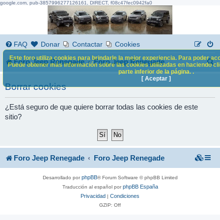
google.com, pub-3857996277126161, DIRECT, f08c47fec0942fa0
FAQ
Donar
Contactar
Cookies
Este foro utiliza cookies para brindarle la mejor experiencia. Para poder acc
B
Foro Jeep Renegade
Foro Jeep Renegade
Puede obtener más información sobre las cookies utilizadas en haciendo clic
parte inferior de la página. .
u
[ Aceptar ]
Borrar cookies
s
c
¿Está seguro de que quiere borrar todas las cookies de este
sitio?
a
r
Foro Jeep Renegade
Foro Jeep Renegade
phpBB
Desarrollado por
® Forum Software © phpBB Limited
phpBB España
Traducción al español por
Privacidad
Condiciones
|
GZIP: Off