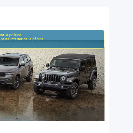
r la política.
arte inferior de la página. .