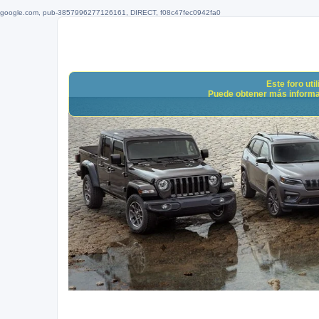
google.com, pub-3857996277126161, DIRECT, f08c47fec0942fa0
Este foro uti
Puede obtener más informació