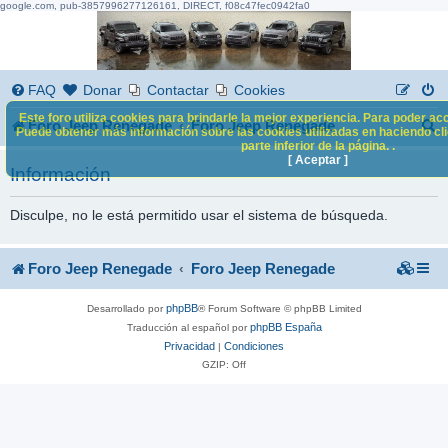
google.com, pub-3857996277126161, DIRECT, f08c47fec0942fa0
FAQ
Donar
Contactar
Cookies
Este foro utiliza cookies para brindarle la mejor experiencia. Para poder acc
B
Foro Jeep Renegade
Foro Jeep Renegade
Puede obtener más información sobre las cookies utilizadas en haciendo clic
parte inferior de la página. .
u
[ Aceptar ]
Información
s
c
Disculpe, no le está permitido usar el sistema de búsqueda.
a
Foro Jeep Renegade
Foro Jeep Renegade
r
phpBB
Desarrollado por
® Forum Software © phpBB Limited
phpBB España
Traducción al español por
Privacidad
Condiciones
|
GZIP: Off