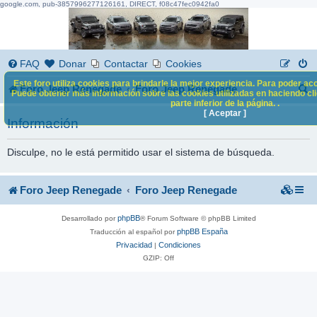
google.com, pub-3857996277126161, DIRECT, f08c47fec0942fa0
FAQ
Donar
Contactar
Cookies
Este foro utiliza cookies para brindarle la mejor experiencia. Para poder acc
B
Foro Jeep Renegade
Foro Jeep Renegade
Puede obtener más información sobre las cookies utilizadas en haciendo clic
parte inferior de la página. .
u
[ Aceptar ]
Información
s
c
Disculpe, no le está permitido usar el sistema de búsqueda.
a
Foro Jeep Renegade
Foro Jeep Renegade
r
phpBB
Desarrollado por
® Forum Software © phpBB Limited
phpBB España
Traducción al español por
Privacidad
Condiciones
|
GZIP: Off