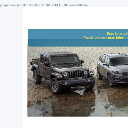
google.com, pub-3857996277126161, DIRECT, f08c47fec0942fa0
Este foro uti
Puede obtener más informació