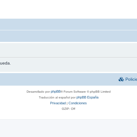
queda.
Polici
phpBB
Desarrollado por
® Forum Software © phpBB Limited
phpBB España
Traducción al español por
Privacidad
Condiciones
|
GZIP: Off