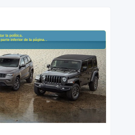
r la política.
arte inferior de la página. .