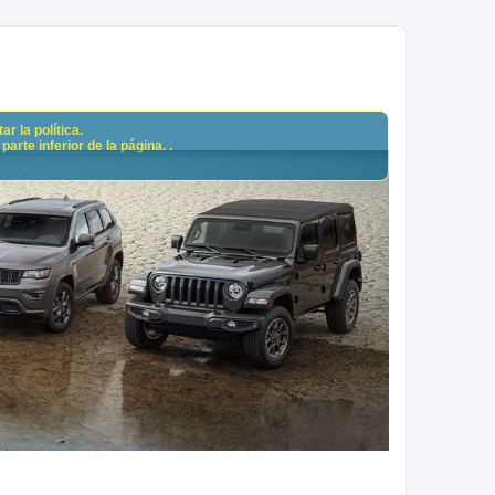
r la política.
arte inferior de la página. .