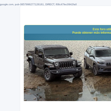
google.com, pub-3857996277126161, DIRECT, f08c47fec0942fa0
Este foro uti
Puede obtener más informació