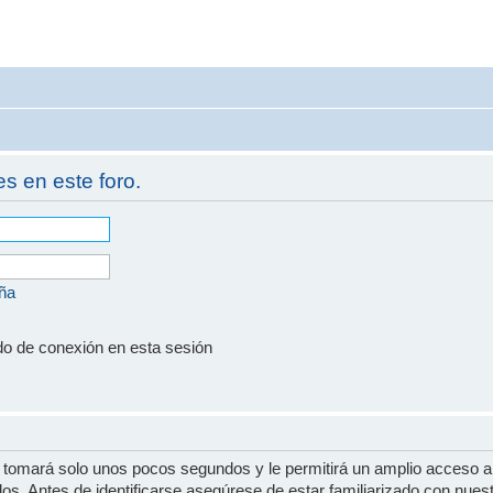
es en este foro.
eña
do de conexión en esta sesión
e tomará solo unos pocos segundos y le permitirá un amplio acceso a
dos. Antes de identificarse asegúrese de estar familiarizado con nues