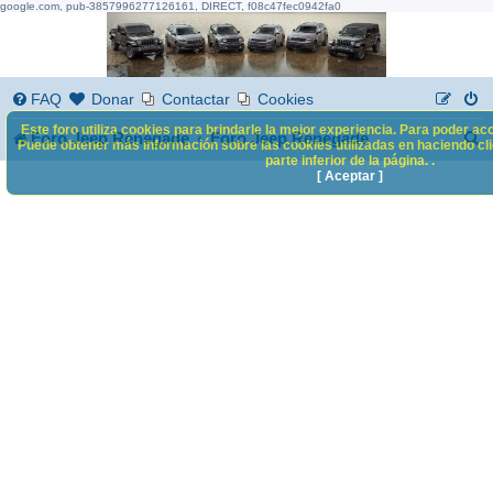
google.com, pub-3857996277126161, DIRECT, f08c47fec0942fa0
FAQ
Donar
Contactar
Cookies
Este foro utiliza cookies para brindarle la mejor experiencia. Para poder acc
B
Foro Jeep Renegade
Foro Jeep Renegade
Puede obtener más información sobre las cookies utilizadas en haciendo clic
parte inferior de la página. .
u
[ Aceptar ]
s
c
a
r