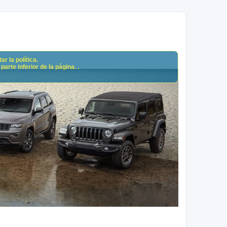
r la política.
arte inferior de la página. .