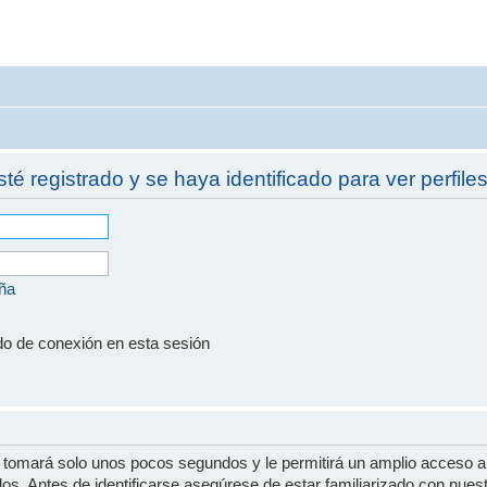
sté registrado y se haya identificado para ver perfiles
eña
do de conexión en esta sesión
e tomará solo unos pocos segundos y le permitirá un amplio acceso a
dos. Antes de identificarse asegúrese de estar familiarizado con nues