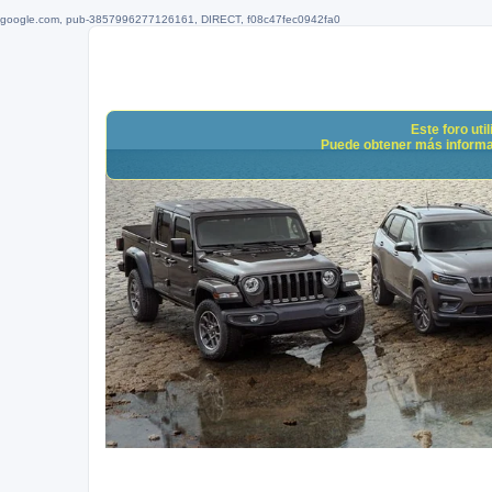
google.com, pub-3857996277126161, DIRECT, f08c47fec0942fa0
Este foro uti
Puede obtener más informació