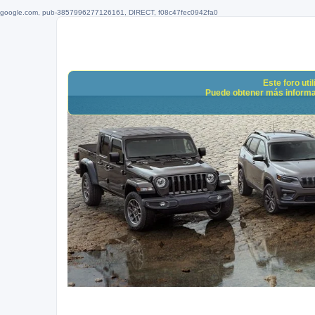
google.com, pub-3857996277126161, DIRECT, f08c47fec0942fa0
Este foro uti
Puede obtener más informació