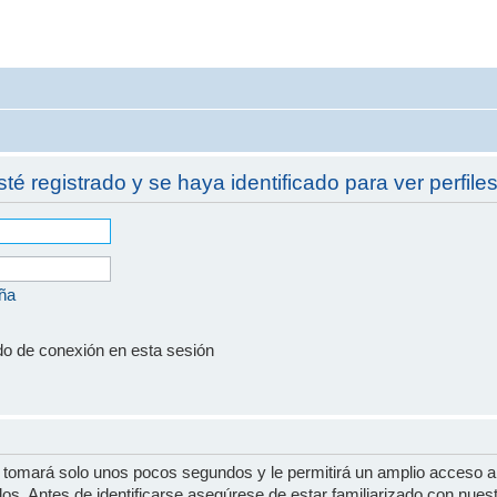
sté registrado y se haya identificado para ver perfiles
eña
do de conexión en esta sesión
e tomará solo unos pocos segundos y le permitirá un amplio acceso a
dos. Antes de identificarse asegúrese de estar familiarizado con nues