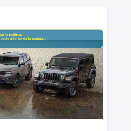
r la política.
arte inferior de la página. .