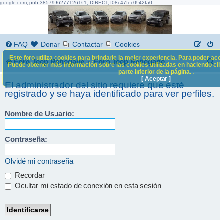
google.com, pub-3857996277126161, DIRECT, f08c47fec0942fa0
FAQ
Donar
Contactar
Cookies
Este foro utiliza cookies para brindarle la mejor experiencia. Para poder acc
B
Foro Jeep Renegade
Foro Jeep Renegade
Puede obtener más información sobre las cookies utilizadas en haciendo clic
parte inferior de la página. .
u
[ Aceptar ]
El administrador del sitio requiere que esté
s
registrado y se haya identificado para ver perfiles.
c
Nombre de Usuario:
a
r
Contraseña:
Olvidé mi contraseña
Recordar
Ocultar mi estado de conexión en esta sesión