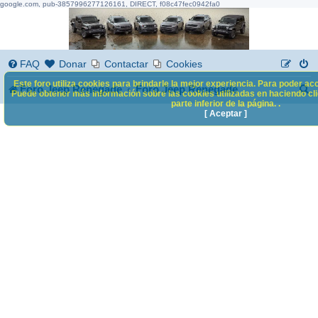
google.com, pub-3857996277126161, DIRECT, f08c47fec0942fa0
FAQ
Donar
Contactar
Cookies
Este foro utiliza cookies para brindarle la mejor experiencia. Para poder acc
B
Foro Jeep Renegade
Foro Jeep Renegade
Puede obtener más información sobre las cookies utilizadas en haciendo clic
parte inferior de la página. .
u
[ Aceptar ]
s
c
a
r