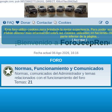
google.com, pub-3857996277126161, DIRECT, f08c47fec0942fa0
FAQ
Donar
Contactar
Cookies
Este foro utiliza cookies para brindarle la mejor experiencia. Para poder acc
B
Foro Jeep Renegade
Foro Jeep Renegade
Puede obtener más información sobre las cookies utilizadas en haciendo clic
parte inferior de la página. .
u
[ Aceptar ]
ForoJeepRene
¡Bienvenido a
s
c
Fecha actual 06 Ago 2026, 16:16
FORO
a
r
Normas, Funcionamiento y Comunicados
Normas, comunicados del Administrador y temas
relacionados con el funcionamiento del foro
21
Temas: