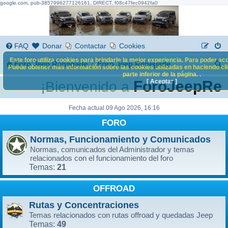
google.com, pub-3857996277126161, DIRECT, f08c47fec0942fa0
FAQ
Donar
Contactar
Cookies
Este foro utiliza cookies para brindarle la mejor experiencia. Para poder acc
B
Foro Jeep Renegade
Foro Jeep Renegade
Puede obtener más información sobre las cookies utilizadas en haciendo clic
parte inferior de la página. .
u
[ Aceptar ]
ForoJeepRen
¡Bienvenido a
s
c
Fecha actual 09 Ago 2026, 16:16
FORO
a
r
Normas, Funcionamiento y Comunicados
Normas, comunicados del Administrador y temas
relacionados con el funcionamiento del foro
21
Temas:
OFFROAD
Rutas y Concentraciones
Temas relacionados con rutas offroad y quedadas Jeep
49
Temas: