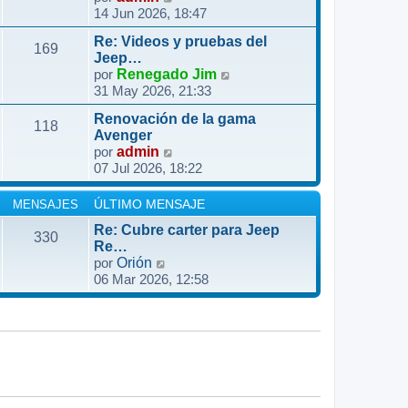
l
a
14 Jun 2026, 18:47
e
m
t
j
r
e
i
e
Re: Videos y pruebas del
ú
n
169
m
Jeep…
l
s
o
V
por
Renegado Jim
t
a
31 May 2026, 21:33
m
e
i
j
e
r
m
e
Renovación de la gama
n
ú
118
o
Avenger
s
l
V
por
admin
m
a
t
07 Jul 2026, 18:22
e
e
j
i
r
n
e
m
ú
s
MENSAJES
ÚLTIMO MENSAJE
o
l
a
m
Re: Cubre carter para Jeep
330
t
j
Re…
e
i
e
V
por
Orión
n
m
06 Mar 2026, 12:58
e
s
o
r
a
m
ú
j
e
l
e
n
t
s
i
a
m
j
o