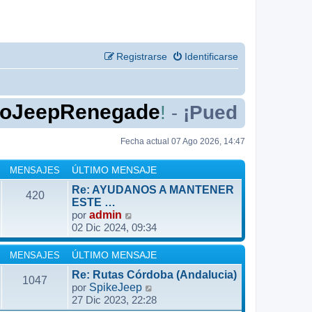
Registrarse
Identificarse
pRenegade
!
¡Puedes presentar
-
Fecha actual 07 Ago 2026, 14:47
MENSAJES
ÚLTIMO MENSAJE
Re: AYUDANOS A MANTENER
420
ESTE …
V
por
admin
02 Dic 2024, 09:34
e
r
ú
MENSAJES
ÚLTIMO MENSAJE
l
Re: Rutas Córdoba (Andalucia)
1047
t
V
por
SpikeJeep
i
27 Dic 2023, 22:28
e
m