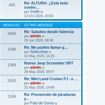
r
o
Re: ALTURA: ¿Está todo
ú
405
m
contro…
l
V
por
Smith
e
t
12 Oct 2024, 20:03
e
n
i
r
s
m
ú
a
MENSAJES
ÚLTIMO MENSAJE
o
l
j
m
Re: Saludos desde Valencia
3394
t
e
V
por
admin
e
i
19 Jun 2026, 08:36
e
n
m
r
s
o
Re: Me podéis llamar g....
ú
1568
a
m
V
por
SpikeJeep
l
j
01 May 2025, 14:25
e
e
t
e
n
r
i
Nuevo Jeep Scrambler SRT
s
ú
1389
m
V
por
admin
a
l
o
28 May 2026, 09:47
e
j
t
m
r
e
i
Re: Mini Land Cruiser FJ - a …
e
ú
2243
m
V
por
admin
n
l
o
31 May 2026, 14:40
e
s
t
m
r
a
i
Re: Prevención de picaduras
e
ú
1249
j
m
y…
n
l
e
o
V
por
Pato de Goma
s