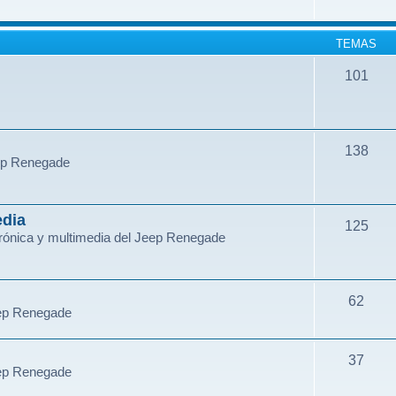
TEMAS
101
138
eep Renegade
edia
125
ctrónica y multimedia del Jeep Renegade
62
eep Renegade
37
eep Renegade