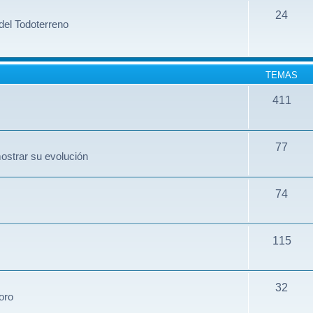
24
del Todoterreno
TEMAS
411
77
ostrar su evolución
74
115
32
oro