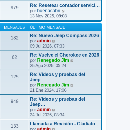
m
r
i
j
Re: Resetear contador servici…
e
ú
979
m
e
V
por
buenacabri
n
l
o
13 Nov 2025, 09:08
e
s
t
m
r
a
i
e
ú
MENSAJES
ÚLTIMO MENSAJE
j
m
n
l
e
o
Re: Nuevo Jeep Compass 2026
s
182
t
m
V
por
admin
a
i
09 Jul 2026, 07:33
e
e
j
m
n
r
e
o
Re: Vuelve el Cherokee en 2026
s
ú
62
m
V
por
Renegado Jim
a
l
25 Ago 2025, 09:24
e
e
j
t
n
r
e
i
Re: Videos y pruebas del
s
ú
125
m
Jeep…
a
l
o
V
por
Renegado Jim
j
t
21 Ene 2024, 17:06
m
e
e
i
e
r
m
Re: Videos y pruebas del
n
ú
949
o
Jeep…
s
l
V
por
admin
m
a
t
24 Jul 2026, 08:34
e
e
j
i
r
n
e
m
Llamada a Revisión - Gladiato…
ú
133
s
V
o
por
admin