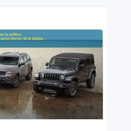
r la política.
arte inferior de la página. .