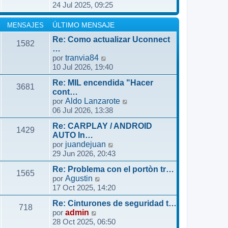
t
24 Jul 2025, 09:25
m
e
a
i
e
r
j
m
n
ú
MENSAJES
ÚLTIMO MENSAJE
e
o
s
l
m
Re: Como actualizar Uconnect
1582
a
t
…
e
j
i
V
por
tranvia84
n
e
m
10 Jul 2026, 19:40
e
s
o
r
a
m
Re: MIL encendida "Hacer
ú
3681
j
cont…
e
l
e
V
por
Aldo Lanzarote
n
t
06 Jul 2026, 13:38
e
s
i
r
a
m
Re: CARPLAY / ANDROID
ú
1429
j
o
AUTO In…
l
e
V
por
juandejuan
m
t
29 Jun 2026, 20:43
e
e
i
r
n
m
Re: Problema con el portòn tr…
ú
1565
s
V
o
por
Agustin
l
a
17 Oct 2025, 14:20
e
m
t
j
r
e
i
e
Re: Cinturones de seguridad t…
ú
n
718
m
V
por
admin
l
s
o
28 Oct 2025, 06:50
e
t
a