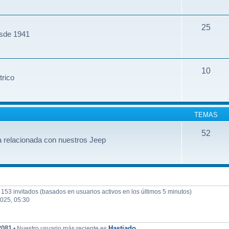
25
esde 1941
10
trico
TEMAS
52
 relacionada con nuestros Jeep
y 153 invitados (basados en usuarios activos en los últimos 5 minutos)
2025, 05:30
2081
Hastiado
• Nuestro usuario más reciente es