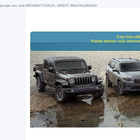
google.com, pub-3857996277126161, DIRECT, f08c47fec0942fa0
Este foro uti
Puede obtener más informació