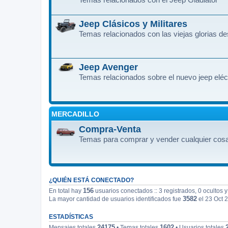
Jeep Clásicos y Militares
Temas relacionados con las viejas glorias d
Jeep Avenger
Temas relacionados sobre el nuevo jeep eléc
MERCADILLO
Compra-Venta
Temas para comprar y vender cualquier cosa
¿QUIÉN ESTÁ CONECTADO?
156
En total hay
usuarios conectados :: 3 registrados, 0 ocultos 
3582
La mayor cantidad de usuarios identificados fue
el 23 Oct 
ESTADÍSTICAS
24175
1602
Mensajes totales
• Temas totales
• Usuarios totales