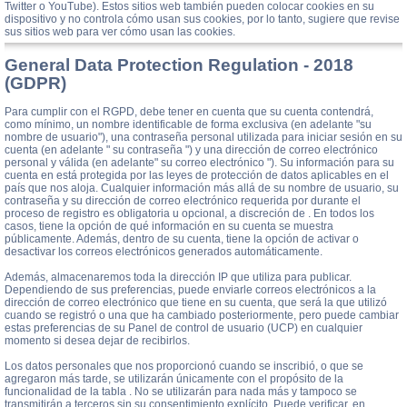
Twitter o YouTube). Estos sitios web también pueden colocar cookies en su
dispositivo y no controla cómo usan sus cookies, por lo tanto, sugiere que revise
sus sitios web para ver cómo usan las cookies.
General Data Protection Regulation - 2018
(GDPR)
Para cumplir con el RGPD, debe tener en cuenta que su cuenta contendrá,
como mínimo, un nombre identificable de forma exclusiva (en adelante "su
nombre de usuario"), una contraseña personal utilizada para iniciar sesión en su
cuenta (en adelante " su contraseña ") y una dirección de correo electrónico
personal y válida (en adelante" su correo electrónico "). Su información para su
cuenta en está protegida por las leyes de protección de datos aplicables en el
país que nos aloja. Cualquier información más allá de su nombre de usuario, su
contraseña y su dirección de correo electrónico requerida por durante el
proceso de registro es obligatoria u opcional, a discreción de . En todos los
casos, tiene la opción de qué información en su cuenta se muestra
públicamente. Además, dentro de su cuenta, tiene la opción de activar o
desactivar los correos electrónicos generados automáticamente.
Además, almacenaremos toda la dirección IP que utiliza para publicar.
Dependiendo de sus preferencias, puede enviarle correos electrónicos a la
dirección de correo electrónico que tiene en su cuenta, que será la que utilizó
cuando se registró o una que ha cambiado posteriormente, pero puede cambiar
estas preferencias de su Panel de control de usuario (UCP) en cualquier
momento si desea dejar de recibirlos.
Los datos personales que nos proporcionó cuando se inscribió, o que se
agregaron más tarde, se utilizarán únicamente con el propósito de la
funcionalidad de la tabla . No se utilizarán para nada más y tampoco se
transmitirán a terceros sin su consentimiento explícito. Puede verificar, en