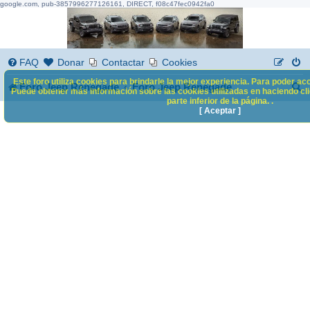
google.com, pub-3857996277126161, DIRECT, f08c47fec0942fa0
FAQ
Donar
Contactar
Cookies
Este foro utiliza cookies para brindarle la mejor experiencia. Para poder acc
B
Foro Jeep Renegade
Foro Jeep Renegade
Puede obtener más información sobre las cookies utilizadas en haciendo clic
parte inferior de la página. .
u
[ Aceptar ]
s
c
a
r