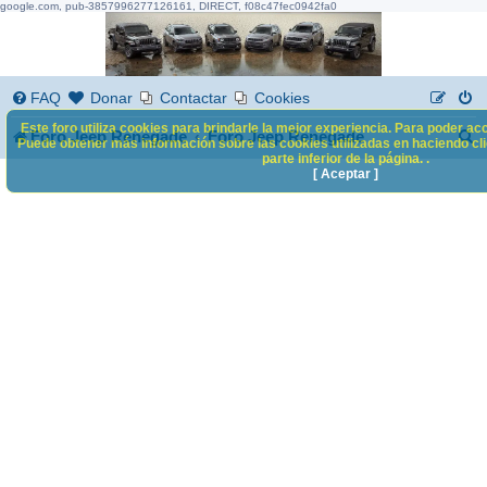
google.com, pub-3857996277126161, DIRECT, f08c47fec0942fa0
FAQ
Donar
Contactar
Cookies
Este foro utiliza cookies para brindarle la mejor experiencia. Para poder acc
B
Foro Jeep Renegade
Foro Jeep Renegade
Puede obtener más información sobre las cookies utilizadas en haciendo clic
parte inferior de la página. .
u
[ Aceptar ]
s
c
a
r