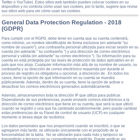
Twitter o YouTube). Estos sitios web también pueden colocar cookies en su
dispositivo y no controla cómo usan sus cookies, por lo tanto, sugiere que revise
sus sitios web para ver cómo usan las cookies.
General Data Protection Regulation - 2018
(GDPR)
Para cumplir con el RGPD, debe tener en cuenta que su cuenta contendrá,
como mínimo, un nombre identificable de forma exclusiva (en adelante "su
nombre de usuario"), una contraseña personal utilizada para iniciar sesión en su
cuenta (en adelante " su contraseña ") y una dirección de correo electrónico
personal y válida (en adelante" su correo electrónico "). Su información para su
cuenta en está protegida por las leyes de protección de datos aplicables en el
país que nos aloja. Cualquier información más allá de su nombre de usuario, su
contraseña y su dirección de correo electrónico requerida por durante el
proceso de registro es obligatoria u opcional, a discreción de . En todos los
casos, tiene la opción de qué información en su cuenta se muestra
públicamente. Además, dentro de su cuenta, tiene la opción de activar o
desactivar los correos electrónicos generados automáticamente.
Además, almacenaremos toda la dirección IP que utiliza para publicar.
Dependiendo de sus preferencias, puede enviarle correos electrónicos a la
dirección de correo electrónico que tiene en su cuenta, que será la que utilizó
cuando se registró o una que ha cambiado posteriormente, pero puede cambiar
estas preferencias de su Panel de control de usuario (UCP) en cualquier
momento si desea dejar de recibirlos.
Los datos personales que nos proporcionó cuando se inscribió, o que se
agregaron más tarde, se utilizarán únicamente con el propósito de la
funcionalidad de la tabla . No se utilizarán para nada más y tampoco se
transmitirán a terceros sin su consentimiento explícito. Puede verificar, en