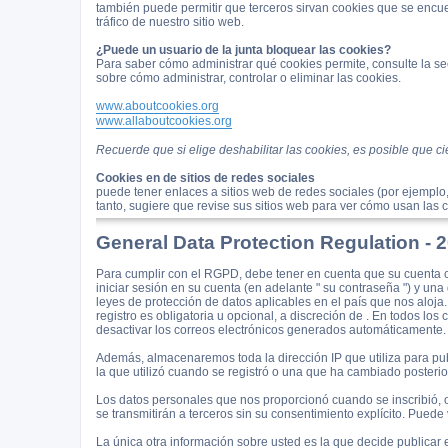
también puede permitir que terceros sirvan cookies que se encu
tráfico de nuestro sitio web.
¿Puede un usuario de la junta bloquear las cookies?
Para saber cómo administrar qué cookies permite, consulte la sec
sobre cómo administrar, controlar o eliminar las cookies.
www.aboutcookies.org
www.allaboutcookies.org
Recuerde que si elige deshabilitar las cookies, es posible que c
Cookies en de sitios de redes sociales
puede tener enlaces a sitios web de redes sociales (por ejemplo
tanto, sugiere que revise sus sitios web para ver cómo usan las 
General Data Protection Regulation -
Para cumplir con el RGPD, debe tener en cuenta que su cuenta c
iniciar sesión en su cuenta (en adelante " su contraseña ") y una
leyes de protección de datos aplicables en el país que nos aloja
registro es obligatoria u opcional, a discreción de . En todos lo
desactivar los correos electrónicos generados automáticamente.
Además, almacenaremos toda la dirección IP que utiliza para pub
la que utilizó cuando se registró o una que ha cambiado posteri
Los datos personales que nos proporcionó cuando se inscribió, o
se transmitirán a terceros sin su consentimiento explícito. Puede
La única otra información sobre usted es la que decide publicar 