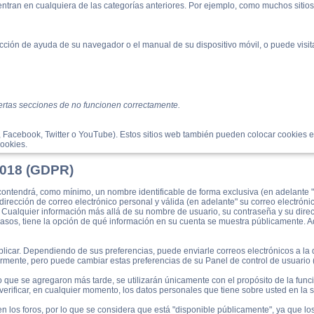
entran en cualquiera de las categorías anteriores. Por ejemplo, como muchos sitio
ción de ayuda de su navegador o el manual de su dispositivo móvil, o puede visitar
iertas secciones de no funcionen correctamente.
, Facebook, Twitter o YouTube). Estos sitios web también pueden colocar cookies en
cookies.
 2018 (GDPR)
ontendrá, como mínimo, un nombre identificable de forma exclusiva (en adelante "
 dirección de correo electrónico personal y válida (en adelante" su correo electróni
. Cualquier información más allá de su nombre de usuario, su contraseña y su dire
s casos, tiene la opción de qué información en su cuenta se muestra públicamente. A
licar. Dependiendo de sus preferencias, puede enviarle correos electrónicos a la d
ormente, pero puede cambiar estas preferencias de su Panel de control de usuario 
 que se agregaron más tarde, se utilizarán únicamente con el propósito de la funci
 verificar, en cualquier momento, los datos personales que tiene sobre usted en la 
en los foros, por lo que se considera que está "disponible públicamente", ya que lo