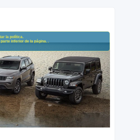
r la política.
arte inferior de la página. .