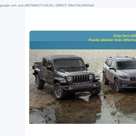
google.com, pub-3857996277126161, DIRECT, f08c47fec0942fa0
Este foro uti
Puede obtener más informació