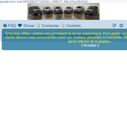
google.com, pub-3857996277126161, DIRECT, f08c47fec0942fa0
FAQ
Donar
Contactar
Cookies
Este foro utiliza cookies para brindarle la mejor experiencia. Para poder acc
B
Foro Jeep Renegade
Foro Jeep Renegade
Puede obtener más información sobre las cookies utilizadas en haciendo clic
parte inferior de la página. .
u
[ Aceptar ]
s
c
a
r