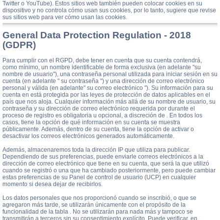
Twitter o YouTube). Estos sitios web también pueden colocar cookies en su
dispositivo y no controla cómo usan sus cookies, por lo tanto, sugiere que revise
sus sitios web para ver cómo usan las cookies.
General Data Protection Regulation - 2018
(GDPR)
Para cumplir con el RGPD, debe tener en cuenta que su cuenta contendrá,
como mínimo, un nombre identificable de forma exclusiva (en adelante "su
nombre de usuario"), una contraseña personal utilizada para iniciar sesión en su
cuenta (en adelante " su contraseña ") y una dirección de correo electrónico
personal y válida (en adelante" su correo electrónico "). Su información para su
cuenta en está protegida por las leyes de protección de datos aplicables en el
país que nos aloja. Cualquier información más allá de su nombre de usuario, su
contraseña y su dirección de correo electrónico requerida por durante el
proceso de registro es obligatoria u opcional, a discreción de . En todos los
casos, tiene la opción de qué información en su cuenta se muestra
públicamente. Además, dentro de su cuenta, tiene la opción de activar o
desactivar los correos electrónicos generados automáticamente.
Además, almacenaremos toda la dirección IP que utiliza para publicar.
Dependiendo de sus preferencias, puede enviarle correos electrónicos a la
dirección de correo electrónico que tiene en su cuenta, que será la que utilizó
cuando se registró o una que ha cambiado posteriormente, pero puede cambiar
estas preferencias de su Panel de control de usuario (UCP) en cualquier
momento si desea dejar de recibirlos.
Los datos personales que nos proporcionó cuando se inscribió, o que se
agregaron más tarde, se utilizarán únicamente con el propósito de la
funcionalidad de la tabla . No se utilizarán para nada más y tampoco se
transmitirán a terceros sin su consentimiento explícito. Puede verificar, en