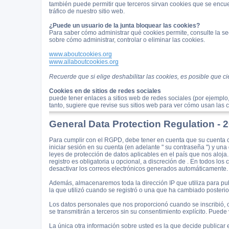
también puede permitir que terceros sirvan cookies que se encu
tráfico de nuestro sitio web.
¿Puede un usuario de la junta bloquear las cookies?
Para saber cómo administrar qué cookies permite, consulte la sec
sobre cómo administrar, controlar o eliminar las cookies.
www.aboutcookies.org
www.allaboutcookies.org
Recuerde que si elige deshabilitar las cookies, es posible que c
Cookies en de sitios de redes sociales
puede tener enlaces a sitios web de redes sociales (por ejemplo
tanto, sugiere que revise sus sitios web para ver cómo usan las 
General Data Protection Regulation -
Para cumplir con el RGPD, debe tener en cuenta que su cuenta c
iniciar sesión en su cuenta (en adelante " su contraseña ") y una
leyes de protección de datos aplicables en el país que nos aloja
registro es obligatoria u opcional, a discreción de . En todos lo
desactivar los correos electrónicos generados automáticamente.
Además, almacenaremos toda la dirección IP que utiliza para pub
la que utilizó cuando se registró o una que ha cambiado posteri
Los datos personales que nos proporcionó cuando se inscribió, o
se transmitirán a terceros sin su consentimiento explícito. Puede
La única otra información sobre usted es la que decide publicar 