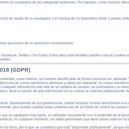
entran en cualquiera de las categorías anteriores. Por ejemplo, como muchos sitio
ción de ayuda de su navegador o el manual de su dispositivo móvil, o puede visitar
iertas secciones de no funcionen correctamente.
, Facebook, Twitter o YouTube). Estos sitios web también pueden colocar cookies en
cookies.
 2018 (GDPR)
ontendrá, como mínimo, un nombre identificable de forma exclusiva (en adelante "
 dirección de correo electrónico personal y válida (en adelante" su correo electróni
. Cualquier información más allá de su nombre de usuario, su contraseña y su dire
s casos, tiene la opción de qué información en su cuenta se muestra públicamente. A
licar. Dependiendo de sus preferencias, puede enviarle correos electrónicos a la d
ormente, pero puede cambiar estas preferencias de su Panel de control de usuario 
 que se agregaron más tarde, se utilizarán únicamente con el propósito de la funci
 verificar, en cualquier momento, los datos personales que tiene sobre usted en la 
en los foros, por lo que se considera que está "disponible públicamente", ya que lo