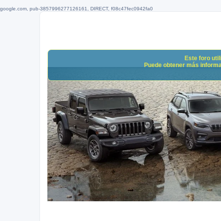
google.com, pub-3857996277126161, DIRECT, f08c47fec0942fa0
Este foro uti
Puede obtener más informació