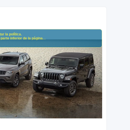
r la política.
arte inferior de la página. .