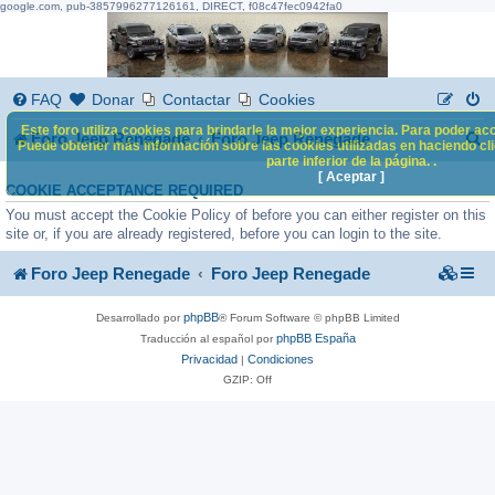
google.com, pub-3857996277126161, DIRECT, f08c47fec0942fa0
FAQ
Donar
Contactar
Cookies
Este foro utiliza cookies para brindarle la mejor experiencia. Para poder acc
B
Foro Jeep Renegade
Foro Jeep Renegade
Puede obtener más información sobre las cookies utilizadas en haciendo clic
parte inferior de la página. .
u
[ Aceptar ]
COOKIE ACCEPTANCE REQUIRED
s
You must accept the Cookie Policy of before you can either register on this
c
site or, if you are already registered, before you can login to the site.
a
Foro Jeep Renegade
Foro Jeep Renegade
r
phpBB
Desarrollado por
® Forum Software © phpBB Limited
phpBB España
Traducción al español por
Privacidad
Condiciones
|
GZIP: Off