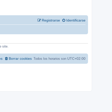
Registrarse
Identificarse
e site.
es
Borrar cookies
UTC+02:00
Todos los horarios son