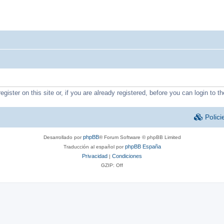
ister on this site or, if you are already registered, before you can login to th
Polici
phpBB
Desarrollado por
® Forum Software © phpBB Limited
phpBB España
Traducción al español por
Privacidad
Condiciones
|
GZIP: Off