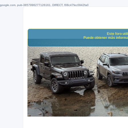
google.com, pub-3857996277126161, DIRECT, f08c47fec0942fa0
Este foro uti
Puede obtener más informació