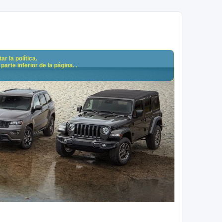
r la política.
arte inferior de la página. .