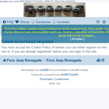
google.com, pub-3857996277126161, DIRECT, f08c47fec0942fa0
FAQ
Donar
Contactar
Cookies
Este foro utiliza cookies para brindarle la mejor experiencia. Para poder acc
B
Foro Jeep Renegade
Foro Jeep Renegade
Puede obtener más información sobre las cookies utilizadas en haciendo clic
parte inferior de la página. .
u
[ Aceptar ]
COOKIE ACCEPTANCE REQUIRED
s
You must accept the Cookie Policy of before you can either register on this
c
site or, if you are already registered, before you can login to the site.
a
Foro Jeep Renegade
Foro Jeep Renegade
r
phpBB
Desarrollado por
® Forum Software © phpBB Limited
phpBB España
Traducción al español por
Privacidad
Condiciones
|
GZIP: Off