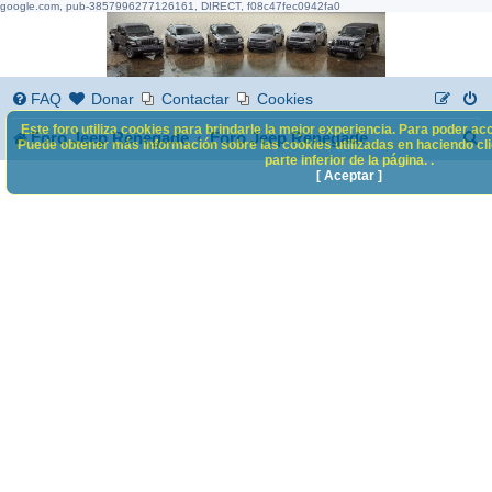
google.com, pub-3857996277126161, DIRECT, f08c47fec0942fa0
FAQ
Donar
Contactar
Cookies
Este foro utiliza cookies para brindarle la mejor experiencia. Para poder acc
B
Foro Jeep Renegade
Foro Jeep Renegade
Puede obtener más información sobre las cookies utilizadas en haciendo clic
parte inferior de la página. .
u
[ Aceptar ]
s
c
a
r