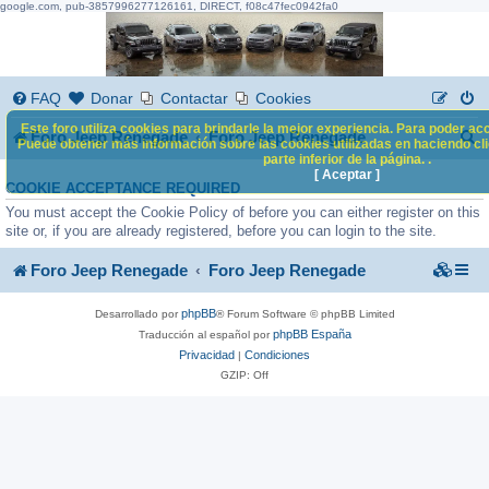
google.com, pub-3857996277126161, DIRECT, f08c47fec0942fa0
FAQ
Donar
Contactar
Cookies
Este foro utiliza cookies para brindarle la mejor experiencia. Para poder acc
B
Foro Jeep Renegade
Foro Jeep Renegade
Puede obtener más información sobre las cookies utilizadas en haciendo clic
parte inferior de la página. .
u
[ Aceptar ]
COOKIE ACCEPTANCE REQUIRED
s
You must accept the Cookie Policy of before you can either register on this
c
site or, if you are already registered, before you can login to the site.
a
Foro Jeep Renegade
Foro Jeep Renegade
r
phpBB
Desarrollado por
® Forum Software © phpBB Limited
phpBB España
Traducción al español por
Privacidad
Condiciones
|
GZIP: Off