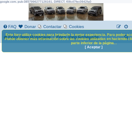
google.com, pub-3857996277126161, DIRECT, f08c47fec0942fa0
FAQ
Donar
Contactar
Cookies
Este foro utiliza cookies para brindarle la mejor experiencia. Para poder acc
B
Foro Jeep Renegade
Foro Jeep Renegade
Puede obtener más información sobre las cookies utilizadas en haciendo clic
parte inferior de la página. .
u
[ Aceptar ]
s
c
a
r