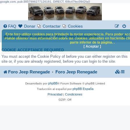
google.com, pub-3857996277126161, DIRECT, f08c47fec0942fa0
FAQ
Donar
Contactar
Cookies
Este foro utiliza cookies para brindarle la mejor experiencia. Para poder acc
B
Foro Jeep Renegade
Foro Jeep Renegade
Puede obtener más información sobre las cookies utilizadas en haciendo clic
parte inferior de la página. .
u
[ Aceptar ]
COOKIE ACCEPTANCE REQUIRED
s
You must accept the Cookie Policy of before you can either register on this
c
site or, if you are already registered, before you can login to the site.
a
Foro Jeep Renegade
Foro Jeep Renegade
r
phpBB
Desarrollado por
® Forum Software © phpBB Limited
phpBB España
Traducción al español por
Privacidad
Condiciones
|
GZIP: Off