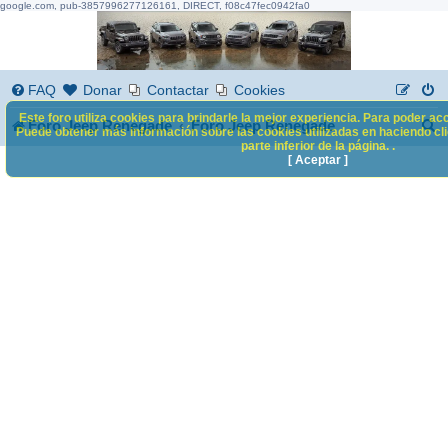
google.com, pub-3857996277126161, DIRECT, f08c47fec0942fa0
FAQ
Donar
Contactar
Cookies
Este foro utiliza cookies para brindarle la mejor experiencia. Para poder acc
B
Foro Jeep Renegade
Foro Jeep Renegade
Puede obtener más información sobre las cookies utilizadas en haciendo clic
parte inferior de la página. .
u
[ Aceptar ]
s
c
a
r