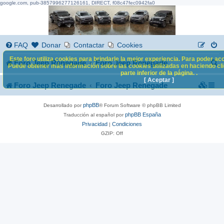
google.com, pub-3857996277126161, DIRECT, f08c47fec0942fa0
FAQ
Donar
Contactar
Cookies
Este foro utiliza cookies para brindarle la mejor experiencia. Para poder acc
B
Foro Jeep Renegade
Foro Jeep Renegade
Puede obtener más información sobre las cookies utilizadas en haciendo clic
parte inferior de la página. .
u
[ Aceptar ]
Foro Jeep Renegade
Foro Jeep Renegade
s
c
phpBB
Desarrollado por
® Forum Software © phpBB Limited
phpBB España
Traducción al español por
a
Privacidad
Condiciones
|
GZIP: Off
r