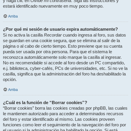
Olvidé mi contraseña
y haga clic en
. Siga las instrucciones y
estará identificado nuevamente en muy poco tiempo.
Arriba
¿Por qué mi sesión de usuario expira automáticamente?
Recordar
Si no activa la casilla
cuando ingresa al foro, sus datos
se guardan en una cookie segura, que se elimina al salir de la
página o al cabo de cierto tiempo. Esto previene que su cuenta
pueda ser usada por otra persona. Para que el sistema le
reconozca automáticamente solo marque la casilla al ingresar.
No es recomendable si accede al foro desde un PC compartido,
e.j. biblioteca, cyber-cafés, PCs de universidades, etc. Si no ve la
casilla, significa que la administración del foro ha deshabilitado la
opción.
Arriba
¿Cuál es la función de “Borrar cookies”?
“Borrar cookies” borra las cookies creadas por phpBB, las cuales
le mantienen autorizado para acceder a determinados recursos
del foro y estar identificado al mismo. Las cookies proveen
funciones como leer el seguimiento de la navegación del foro por
el usuario si la administración ha habilitado la opción. Si está