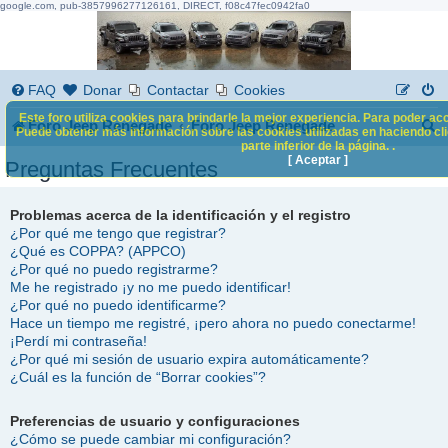
google.com, pub-3857996277126161, DIRECT, f08c47fec0942fa0
FAQ
Donar
Contactar
Cookies
Este foro utiliza cookies para brindarle la mejor experiencia. Para poder acc
B
Foro Jeep Renegade
Foro Jeep Renegade
Puede obtener más información sobre las cookies utilizadas en haciendo clic
parte inferior de la página. .
u
[ Aceptar ]
Preguntas Frecuentes
s
c
Problemas acerca de la identificación y el registro
¿Por qué me tengo que registrar?
a
¿Qué es COPPA? (APPCO)
¿Por qué no puedo registrarme?
r
Me he registrado ¡y no me puedo identificar!
¿Por qué no puedo identificarme?
Hace un tiempo me registré, ¡pero ahora no puedo conectarme!
¡Perdí mi contraseña!
¿Por qué mi sesión de usuario expira automáticamente?
¿Cuál es la función de “Borrar cookies”?
Preferencias de usuario y configuraciones
¿Cómo se puede cambiar mi configuración?