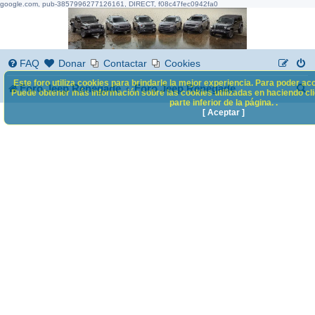
google.com, pub-3857996277126161, DIRECT, f08c47fec0942fa0
FAQ
Donar
Contactar
Cookies
Este foro utiliza cookies para brindarle la mejor experiencia. Para poder acc
B
Foro Jeep Renegade
Foro Jeep Renegade
Puede obtener más información sobre las cookies utilizadas en haciendo clic
parte inferior de la página. .
u
[ Aceptar ]
s
c
a
r