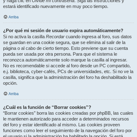
Olvidé mi contraseña
y haga clic en
. Siga las instrucciones y
estará identificado nuevamente en muy poco tiempo.
Arriba
¿Por qué mi sesión de usuario expira automáticamente?
Recordar
Si no activa la casilla
cuando ingresa al foro, sus datos
se guardan en una cookie segura, que se elimina al salir de la
página o al cabo de cierto tiempo. Esto previene que su cuenta
pueda ser usada por otra persona. Para que el sistema le
reconozca automáticamente solo marque la casilla al ingresar.
No es recomendable si accede al foro desde un PC compartido,
e.j. biblioteca, cyber-cafés, PCs de universidades, etc. Si no ve la
casilla, significa que la administración del foro ha deshabilitado la
opción.
Arriba
¿Cuál es la función de “Borrar cookies”?
“Borrar cookies” borra las cookies creadas por phpBB, las cuales
le mantienen autorizado para acceder a determinados recursos
del foro y estar identificado al mismo. Las cookies proveen
funciones como leer el seguimiento de la navegación del foro por
el usuario si la administración ha habilitado la opción. Si está