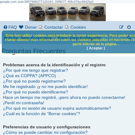
google.com, pub-3857996277126161, DIRECT, f08c47fec0942fa0
FAQ
Donar
Contactar
Cookies
Este foro utiliza cookies para brindarle la mejor experiencia. Para poder acc
B
Foro Jeep Renegade
Foro Jeep Renegade
Puede obtener más información sobre las cookies utilizadas en haciendo clic
parte inferior de la página. .
u
[ Aceptar ]
Preguntas Frecuentes
s
c
Problemas acerca de la identificación y el registro
¿Por qué me tengo que registrar?
a
¿Qué es COPPA? (APPCO)
¿Por qué no puedo registrarme?
r
Me he registrado ¡y no me puedo identificar!
¿Por qué no puedo identificarme?
Hace un tiempo me registré, ¡pero ahora no puedo conectarme!
¡Perdí mi contraseña!
¿Por qué mi sesión de usuario expira automáticamente?
¿Cuál es la función de “Borrar cookies”?
Preferencias de usuario y configuraciones
¿Cómo se puede cambiar mi configuración?