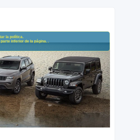
r la política.
arte inferior de la página. .