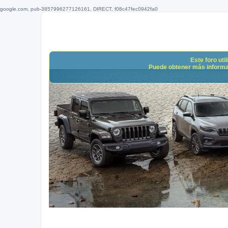
google.com, pub-3857996277126161, DIRECT, f08c47fec0942fa0
Este foro uti
Puede obtener más informació