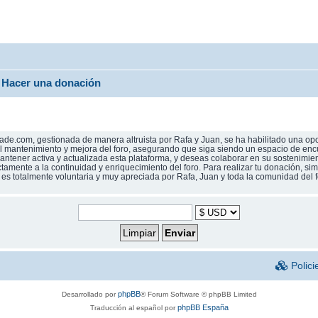
Hacer una donación
de.com, gestionada de manera altruista por Rafa y Juan, se ha habilitado una opc
 al mantenimiento y mejora del foro, asegurando que siga siendo un espacio de enc
ntener activa y actualizada esta plataforma, y deseas colaborar en su sostenimien
ectamente a la continuidad y enriquecimiento del foro. Para realizar tu donación, s
n es totalmente voluntaria y muy apreciada por Rafa, Juan y toda la comunidad del 
Polici
phpBB
Desarrollado por
® Forum Software © phpBB Limited
phpBB España
Traducción al español por