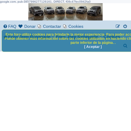
google.com, pub-3857996277126161, DIRECT, f08c47fec0942fa0
FAQ
Donar
Contactar
Cookies
Este foro utiliza cookies para brindarle la mejor experiencia. Para poder acc
Foro Jeep Renegade
Foro Jeep Renegade
Cookies
Puede obtener más información sobre las cookies utilizadas en haciendo clic
parte inferior de la página. .
B
[ Aceptar ]
u
s
c
a
r