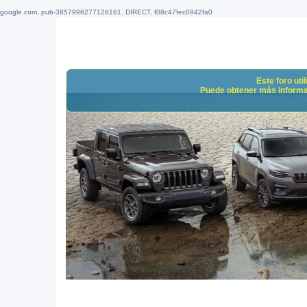
google.com, pub-3857996277126161, DIRECT, f08c47fec0942fa0
Este foro uti
Puede obtener más informació