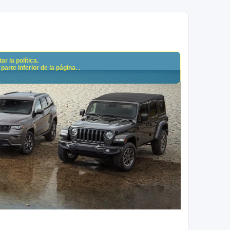
r la política.
arte inferior de la página. .