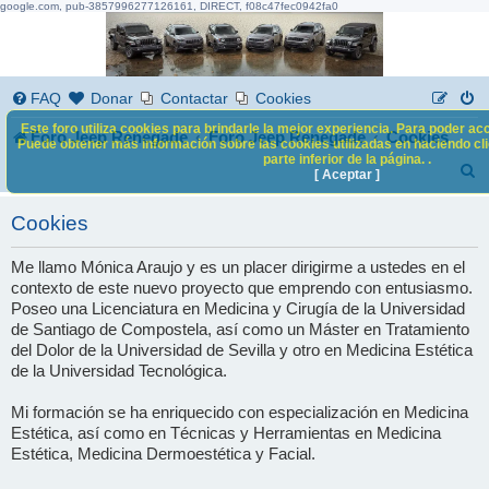
google.com, pub-3857996277126161, DIRECT, f08c47fec0942fa0
FAQ
Donar
Contactar
Cookies
Este foro utiliza cookies para brindarle la mejor experiencia. Para poder acc
Foro Jeep Renegade
Foro Jeep Renegade
Cookies
Puede obtener más información sobre las cookies utilizadas en haciendo clic
parte inferior de la página. .
B
[ Aceptar ]
u
Cookies
s
c
Me llamo Mónica Araujo y es un placer dirigirme a ustedes en el
contexto de este nuevo proyecto que emprendo con entusiasmo.
a
Poseo una Licenciatura en Medicina y Cirugía de la Universidad
r
de Santiago de Compostela, así como un Máster en Tratamiento
del Dolor de la Universidad de Sevilla y otro en Medicina Estética
de la Universidad Tecnológica.
Mi formación se ha enriquecido con especialización en Medicina
Estética, así como en Técnicas y Herramientas en Medicina
Estética, Medicina Dermoestética y Facial.