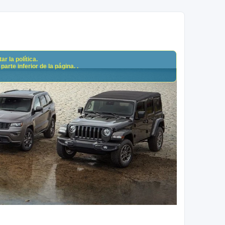
r la política.
arte inferior de la página. .