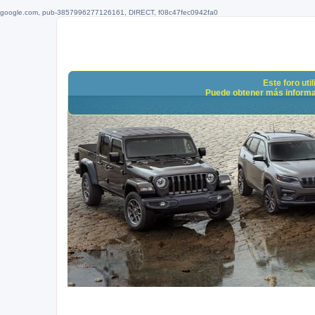
google.com, pub-3857996277126161, DIRECT, f08c47fec0942fa0
Este foro uti
Puede obtener más informació