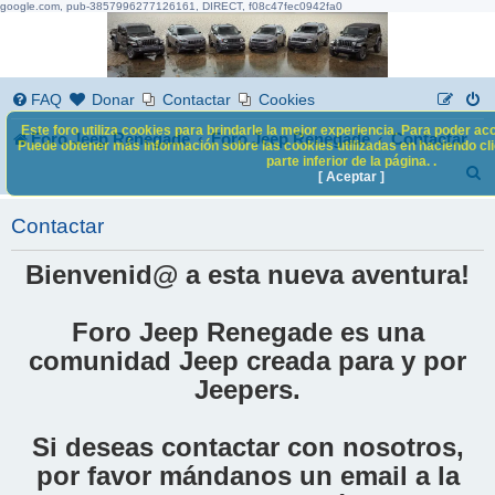
google.com, pub-3857996277126161, DIRECT, f08c47fec0942fa0
FAQ
Donar
Contactar
Cookies
Este foro utiliza cookies para brindarle la mejor experiencia. Para poder acc
Foro Jeep Renegade
Foro Jeep Renegade
Contactar
Puede obtener más información sobre las cookies utilizadas en haciendo clic
parte inferior de la página. .
B
[ Aceptar ]
u
Contactar
s
c
Bienvenid@ a esta nueva aventura!
a
Foro Jeep Renegade es una
r
comunidad Jeep creada para y por
Jeepers.
Si deseas contactar con nosotros,
por favor mándanos un email a la