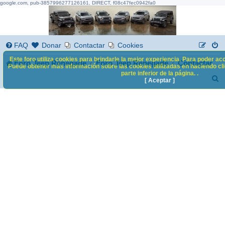
google.com, pub-3857996277126161, DIRECT, f08c47fec0942fa0
FAQ
Donar
Contactar
Cookies
Este foro utiliza cookies para brindarle la mejor experiencia. Para poder acc
Foro Jeep Renegade
Foro Jeep Renegade
Contactar
Puede obtener más información sobre las cookies utilizadas en haciendo clic
parte inferior de la página. .
B
[ Aceptar ]
u
s
c
a
r