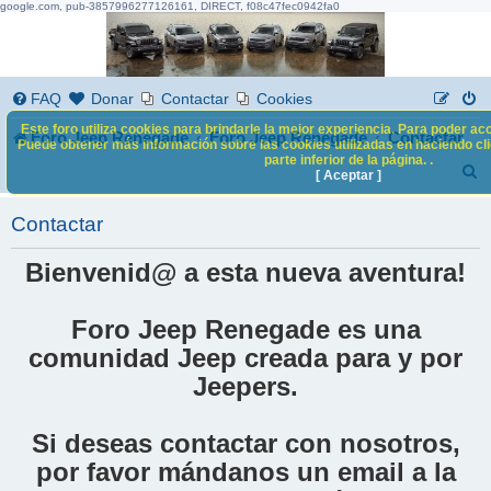
google.com, pub-3857996277126161, DIRECT, f08c47fec0942fa0
FAQ
Donar
Contactar
Cookies
Este foro utiliza cookies para brindarle la mejor experiencia. Para poder acc
Foro Jeep Renegade
Foro Jeep Renegade
Contactar
Puede obtener más información sobre las cookies utilizadas en haciendo clic
parte inferior de la página. .
B
[ Aceptar ]
u
Contactar
s
c
Bienvenid@ a esta nueva aventura!
a
Foro Jeep Renegade es una
r
comunidad Jeep creada para y por
Jeepers.
Si deseas contactar con nosotros,
por favor mándanos un email a la